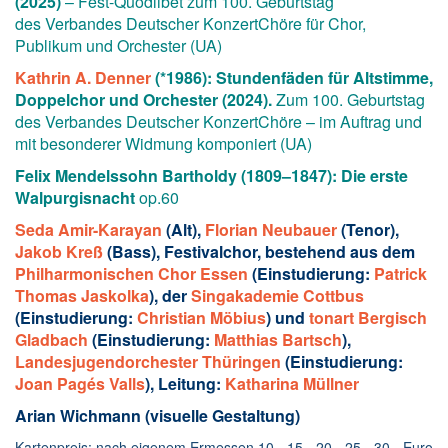
(2025)
–
Fest-Quodlibet zum 100. Geburtstag
des
Verbandes Deutscher KonzertChöre
für Chor,
Publikum und Orchester (UA)
Kathrin A. Denner
(*1986): Stundenfäden für Altstimme,
Doppelchor und Orchester (2024).
Zum 100. Geburtstag
des Verbandes Deutscher KonzertChöre – im Auftrag und
mit besonderer Widmung komponiert (UA)
Felix Mendelssohn Bartholdy (1809–1847): Die erste
Walpurgisnacht
op.60
Seda Amir-Karayan
(Alt),
Florian Neubauer
(Tenor),
Jakob Kreß
(Bass), Festivalchor, bestehend aus dem
Philharmonischen Chor Essen
(Einstudierung:
Patrick
Thomas Jaskolka
), der
Singakademie Cottbus
(Einstudierung:
Christian Möbius
) und
tonart Bergisch
Gladbach
(Einstudierung:
Matthias Bartsch
),
Landesjugendorchester Thüringen
(Einstudierung:
Joan Pagés Valls
), Leitung:
Katharina Müllner
Arian Wichmann (visuelle Gestaltung)
Kartenpreis: nach eigenem Ermessen 10,- 15,- 20,- 25,- 30,- Euro