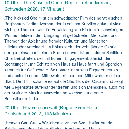
19 Uhr – The Kicksled Choir (Regie: Torfinn Iversen,
Schweden 2020, 17 Minuten)
„The Kicksled Choir“ ist ein schwedischer Film des norwegischen
Regisseurs Torfinn Iversen, der in seinem Kurzfilm gekonnt viele
wichtige Themen, wie die Entwicklung von Kindern in schwierigen
Wohnumfeldern, den Umgang mit geflüchteten Menschen und
Themen der Ablehnung fremder Kulturen und Menschen
miteinander verbindet. Im Fokus steht der zehnjährige Gabriel,
der gemeinsam mit einem Freund davon träumt, einem Schlitten-
Chor beizutreten, der mit hohem Engagement, ähnlich den
Sternsingern, mit Schlitten von Haus zu Haus fährt und Spenden
sammelt für Geflüchtete. Sein Vater lehnt sein Engagement ab
und auch die neuen Mitbewohnerinnen und Mitbewohner seiner
Stadt. Der Film schaffte es auf die Shortlists der Oscars und zeigt
wie Gegensätze aufeinander treffen und sich Menschen, auch mit
der Kraft der Musik entwickeln und wachsen und neue
Ruflektionen finden.
20 Uhr – Heaven can wait (Regie: Sven Halfar,
Deutschland 2013, 103 Minuten)
„Heaven Can Wait – Wir leben jetzt“ von Sven Halfar hat den
Publikumspreis auf dem Filmfest Hamburg und beim