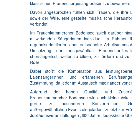
klassischen Frauenchorgesang präsent zu bewahren.
Davon angesprochen fühlen sich Frauen, die ihre L
sowie der Wille, eine gestellte musikalische Heraus
verbindet.
Im Frauenkammerchor Bodensee spielt darüber hin
mitwirkenden Sängerinnen individuell im Rahmen ih
ergebnisorientierter, aber entspannter Arbeitsatmos
Umsetzung der ausgewählten Frauenchorlitera
chorsängerisch weiter zu bilden, zu fördern und zu f
Rolle.
Dabei stößt die Kombination aus leistungsbereit
Laiensängerinnen und erfahrenen Berufssäng
Zustimmung, da jeder im Austausch miteinander voneina
Aufgrund der hohen Qualität und Zuverlä
Frauenkammerchor Bodensee wie auch kleine Vokal
gerne zu besonderen Konzertreihen, Got
außergewöhnlichen Events eingeladen, zuletzt zur Eröf
Jubiläumsveranstaltungen „600 Jahre Jodokkirche Übe