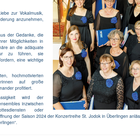
iebe zur Vokalmusik,
forderung anzunehmen,
aus der Gedanke, die
rer Möglichkeiten in
phäre an die adäquate
tur zu führen, sie
ordern, eine wichtige
en, hochmotivierten
erinnen auf große
nder profitiert.
ssigkeit wird der
ensembles inzwischen
tesdiensten oder
fnung der Saison 2024 der Konzertreihe St. Jodok in Überlingen anläs
rlingen“.