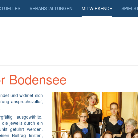
KTUELLES
VERANSTALTUNGEN
MITWIRKENDE
SPIELS
r Bodensee
det und widmet sich
rung anspruchsvoller,
.
fältig ausgewählte,
die jeweils durch ein
nkt geführt werden.
en Beitrag leisten,