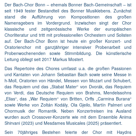
Der Bach-Chor Bonn – ehemals Bonner Bach-Gemeinschaft – ist
seit 1949 fester Bestandteil des Bonner Musiklebens. Zunächst
stand die Aufführung von Kompositionen des großen
Namensgebers im Vordergrund. Inzwischen singt der Chor
klassische und zeitgenössische Werke der europäischen
Chorliteratur und tritt mit professionellen Orchestern und Solisten
auf. Der Bach-Chor Bonn ist heute ein großer Konzert- und
Oratorienchor mit ganzjähriger intensiver Probenarbeit und
Probenwochenenden sowie Stimmbildung. Die künstlerische
Leitung obliegt seit 2017 Markus Mostert.
Das Repertoire des Chores umfasst u.a. die großen Passionen
und Kantaten von Johann Sebastian Bach sowie seine Messe in
h-Moll, Oratorien von Händel, Messen von Mozart und Schubert,
das Requiem und das „Stabat Mater“ von Dvorák, das Requiem
von Verdi, das Deutsche Requiem von Brahms, Mendelssohns
„Elias“, das „War Requiem“ von Britten, Orffs „Carmina Burana“
sowie Werke von Zoltán Kodály, Ola Gjeilo, Martín Palmeri und
Chormusik der Romantik. Neben Konzertreisen ins Ausland
wurden auch Crossover-Konzerte wie mit dem Ensemble Anima
Shirvani (2023) und Mesdames Musicales (2025) präsentiert.
Sein 70jähriges Bestehen feierte der Chor mit Haydns