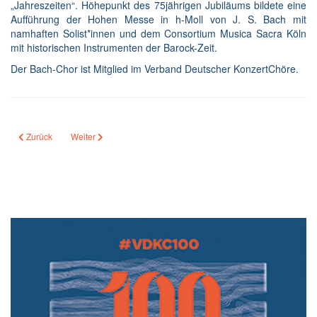
„Jahreszeiten“. Höhepunkt des 75jährigen Jubiläums bildete eine
Aufführung der Hohen Messe in h-Moll von J. S. Bach mit
namhaften Solist*innen und dem Consortium Musica Sacra Köln
mit historischen Instrumenten der Barock-Zeit.
Der Bach-Chor ist Mitglied im Verband Deutscher KonzertChöre.
Vorheriger Beitrag: Peter Hoche
Nächster Beitrag: Markus Mostert
Zurück
Weiter