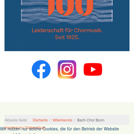
Aktuelle Seite:
Startseite
Mitwirkende
Bach-Chor Bonn
Impressum | Datenschutz
Wir nutzen nur solche Cookies, die für den Betrieb der Website