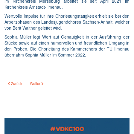
im Kirchenkreis Merseburg arbeitet sie seit April 2021 im
Kirchenkreis Arnstadt-Ilmenau.
Wertvolle Impulse für ihre Chorleitungstätigkeit erhielt sie bei den
Arbeitsphasen des Landesjugendchores Sachsen-Anhalt, welcher
von Berit Walther geleitet wird.
Sophia Müller legt Wert auf Genauigkeit in der Ausführung der
Stücke sowie auf einen humorvollen und freundlichen Umgang in
den Proben. Die Chorleitung des Kammerchors der TU Ilmenau
übernahm Sophia Müller im Sommer 2022.
Vorheriger Beitrag: Kammerchor der TU Ilmenau
Nächster Beitrag: A-cappella-Konzert „C”: Charaktere und Chan
Zurück
Weiter